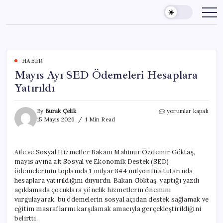
Skip
to
content
HABER
Mayıs Ayı SED Ödemeleri Hesaplara
Yatırıldı
Mayıs
By
Burak Çelik
yorumlar kapalı
Ayı
15 Mayıs 2026
1 Min Read
SED
Ödemeleri
Hesaplara
Aile ve Sosyal Hizmetler Bakanı Mahinur Özdemir Göktaş,
Yatırıldı
mayıs ayına ait Sosyal ve Ekonomik Destek (SED)
için
ödemelerinin toplamda 1 milyar 844 milyon lira tutarında
hesaplara yatırıldığını duyurdu. Bakan Göktaş, yaptığı yazılı
açıklamada çocuklara yönelik hizmetlerin önemini
vurgulayarak, bu ödemelerin sosyal açıdan destek sağlamak ve
eğitim masraflarını karşılamak amacıyla gerçekleştirildiğini
belirtti.