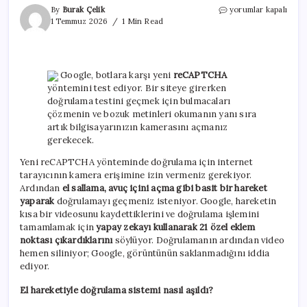
Google’ın
By
Burak Çelik
yorumlar kapalı
botlara
1 Temmuz 2026
1 Min Read
karşı
yeni
reCAPTCHA
sistemi
Google, botlara karşı yeni
reCAPTCHA
kolayca
yöntemini test ediyor. Bir siteye girerken
aşıldı!
doğrulama testini geçmek için bulmacaları
için
çözmenin ve bozuk metinleri okumanın yanı sıra
artık bilgisayarınızın kamerasını açmanız
gerekecek.
Yeni reCAPTCHA yönteminde doğrulama için internet
tarayıcının kamera erişimine izin vermeniz gerekiyor.
Ardından
el sallama, avuç içini açma gibi basit bir hareket
yaparak
doğrulamayı geçmeniz isteniyor. Google, hareketin
kısa bir videosunu kaydettiklerini ve doğrulama işlemini
tamamlamak için
yapay zekayı kullanarak 21 özel eklem
noktası çıkardıklarını
söylüyor. Doğrulamanın ardından video
hemen siliniyor; Google, görüntünün saklanmadığını iddia
ediyor.
El hareketiyle doğrulama sistemi nasıl aşıldı?