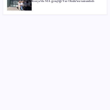
Konya’da SİA gençliği Yaz Okulu’nu tamamladı
SON YAZILAR
OpenAI, yapay zeka modellerinin sınırların dışına
çıktığını açıkladı
İl içi mazeret atamaları açıklandı
Xbox 360 Oyunları PC ve Yeni Nesil Cihazlara
Geliyor
Memur ve emeklinin ocak zammı hesabı başladı: İşte