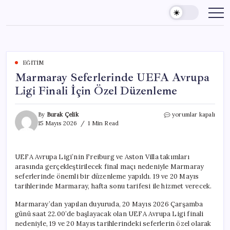
Skip
to
content
EĞITIM
Marmaray Seferlerinde UEFA Avrupa
Ligi Finali İçin Özel Düzenleme
Marmaray
By
Burak Çelik
yorumlar kapalı
Seferlerinde
15 Mayıs 2026
1 Min Read
UEFA
Avrupa
Ligi
UEFA Avrupa Ligi’nin Freiburg ve Aston Villa takımları
Finali
arasında gerçekleştirilecek final maçı nedeniyle Marmaray
İçin
Özel
seferlerinde önemli bir düzenleme yapıldı. 19 ve 20 Mayıs
Düzenleme
tarihlerinde Marmaray, hafta sonu tarifesi ile hizmet verecek.
için
Marmaray’dan yapılan duyuruda, 20 Mayıs 2026 Çarşamba
günü saat 22.00’de başlayacak olan UEFA Avrupa Ligi finali
nedeniyle, 19 ve 20 Mayıs tarihlerindeki seferlerin özel olarak