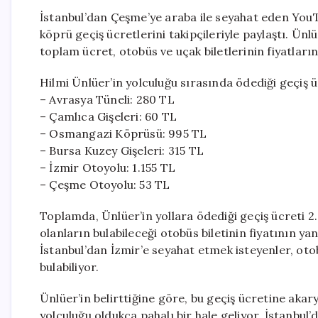
İstanbul’dan Çeşme’ye araba ile seyahat eden YouT
köprü geçiş ücretlerini takipçileriyle paylaştı. Ü
toplam ücret, otobüs ve uçak biletlerinin fiyatların
Hilmi Ünlüer’in yolculuğu sırasında ödediği geçiş üc
– Avrasya Tüneli: 280 TL
– Çamlıca Gişeleri: 60 TL
– Osmangazi Köprüsü: 995 TL
– Bursa Kuzey Gişeleri: 315 TL
– İzmir Otoyolu: 1.155 TL
– Çeşme Otoyolu: 53 TL
Toplamda, Ünlüer’in yollara ödediği geçiş ücreti 2.
olanların bulabileceği otobüs biletinin fiyatının yan
İstanbul’dan İzmir’e seyahat etmek isteyenler, otob
bulabiliyor.
Ünlüer’in belirttiğine göre, bu geçiş ücretine ak
yolculuğu oldukça pahalı bir hale geliyor. İstanbu