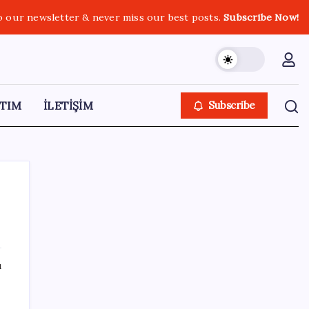
o our newsletter & never miss our best posts.
Subscribe Now!
TIM
İLETİŞİM
Subscribe
SON YAZILAR
ı
Porsche yöneticisinden Volkswagen’e
maliyetleri hızla düşürme çağrısı