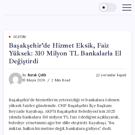
Skip
to
content
EĞITIM
Başakşehir’de Hizmet Eksik, Faiz
Yüksek: 310 Milyon TL Bankalarla El
Değiştirdi
Başakşehir’de
By
Burak Çelik
yorumlar kapalı
Hizmet
15 Mayıs 2026
2 Min Read
Eksik,
Faiz
Yüksek:
Başakşehir’de hizmetlerin yetersizliği ve bankalara ödenen
310
yüksek faizler gündemde. CHP Başakşehir İlçe Başkanı
Milyon
TL
Beyzade Kayabaşı, AKP’li Başakşehir Belediyesi’nin 2025
Bankalarla
yılında bankalara 310 milyon TL faiz ödediğini açıklayarak,
El
belediye yönetimini ağır bir dille eleştirdi. Kayabaşı, “Bu
Değiştirdi
miktar, halkın hizmetine değil, bankalara gidiyor,” dedi.
için