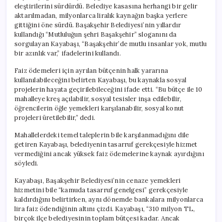
eleştirilerini sürdürdü. Belediye kasasına herhangi bir gelir
aktarılmadan, milyonlarca liralık kaynağın başka yerlere
gittiğini öne sürdü. Başakşehir Belediyesi’nin yıllardır
kullandığı “Mutluluğun şehri Başakşehir” sloganını da
sorgulayan Kayabaşı, “Başakşehir’de mutlu insanlar yok, mutlu
bir azınlık var,” ifadelerini kullandı.
Faiz ödemeleri için ayrılan bütçenin halk yararına
kullanılabileceğini belirten Kayabaşı, bu kaynakla sosyal
projelerin hayata geçirilebileceğini ifade etti. “Bu bütçe ile 10
mahalleye kreş açılabilir, sosyal tesisler inşa edilebilir,
öğrencilerin öğle yemekleri karşılanabilir, sosyal konut
projeleri üretilebilir,” dedi.
Mahallelerdeki temel taleplerin bile karşılanmadığını dile
getiren Kayabaşı, belediyenin tasarruf gerekçesiyle hizmet
vermediğini ancak yüksek faiz ödemelerine kaynak ayırdığını
söyledi.
Kayabaşı, Başakşehir Belediyesi’nin cenaze yemekleri
hizmetini bile “kamuda tasarruf genelgesi” gerekçesiyle
kaldırdığını belirtirken, aynı dönemde bankalara milyonlarca
lira faiz ödendiğinin altını çizdi. Kayabaşı, “310 milyon TL,
birçok ilçe belediyesinin toplam bütçesi kadar. Ancak