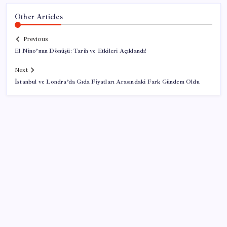
Other Articles
Previous
El Nino’nun Dönüşü: Tarih ve Etkileri Açıklandı!
Next
İstanbul ve Londra’da Gıda Fiyatları Arasındaki Fark Gündem Oldu
SON YAZILAR
Porsche yöneticisinden Volkswagen’e maliyetleri