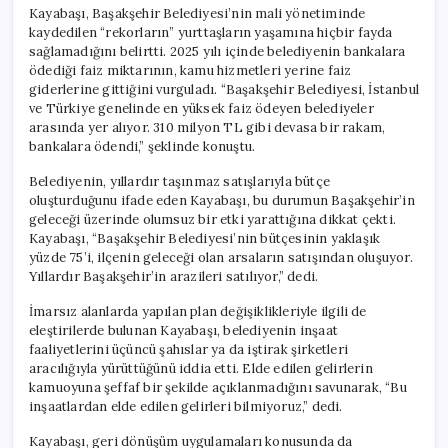
Kayabaşı, Başakşehir Belediyesi’nin mali yönetiminde
kaydedilen “rekorların” yurttaşların yaşamına hiçbir fayda
sağlamadığını belirtti. 2025 yılı içinde belediyenin bankalara
ödediği faiz miktarının, kamu hizmetleri yerine faiz
giderlerine gittiğini vurguladı. “Başakşehir Belediyesi, İstanbul
ve Türkiye genelinde en yüksek faiz ödeyen belediyeler
arasında yer alıyor. 310 milyon TL gibi devasa bir rakam,
bankalara ödendi,” şeklinde konuştu.
Belediyenin, yıllardır taşınmaz satışlarıyla bütçe
oluşturduğunu ifade eden Kayabaşı, bu durumun Başakşehir’in
geleceği üzerinde olumsuz bir etki yarattığına dikkat çekti.
Kayabaşı, “Başakşehir Belediyesi’nin bütçesinin yaklaşık
yüzde 75’i, ilçenin geleceği olan arsaların satışından oluşuyor.
Yıllardır Başakşehir’in arazileri satılıyor,” dedi.
İmarsız alanlarda yapılan plan değişiklikleriyle ilgili de
eleştirilerde bulunan Kayabaşı, belediyenin inşaat
faaliyetlerini üçüncü şahıslar ya da iştirak şirketleri
aracılığıyla yürüttüğünü iddia etti. Elde edilen gelirlerin
kamuoyuna şeffaf bir şekilde açıklanmadığını savunarak, “Bu
inşaatlardan elde edilen gelirleri bilmiyoruz,” dedi.
Kayabaşı, geri dönüşüm uygulamaları konusunda da