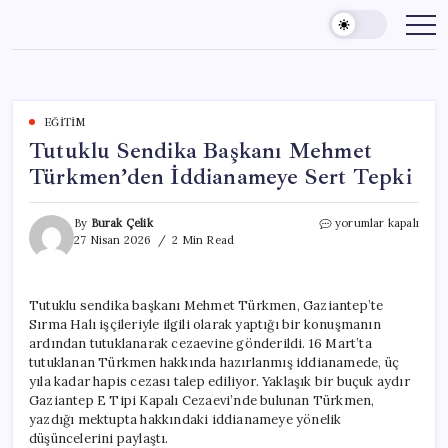
Skip
to
content
EĞITIM
Tutuklu Sendika Başkanı Mehmet
Türkmen’den İddianameye Sert Tepki
Tutuklu
By
Burak Çelik
yorumlar kapalı
Sendika
27 Nisan 2026
2 Min Read
Başkanı
Mehmet
Türkmen’den
Tutuklu sendika başkanı Mehmet Türkmen, Gaziantep’te
İddianameye
Sırma Halı işçileriyle ilgili olarak yaptığı bir konuşmanın
Sert
Tepki
ardından tutuklanarak cezaevine gönderildi. 16 Mart’ta
için
tutuklanan Türkmen hakkında hazırlanmış iddianamede, üç
yıla kadar hapis cezası talep ediliyor. Yaklaşık bir buçuk aydır
Gaziantep E Tipi Kapalı Cezaevi’nde bulunan Türkmen,
yazdığı mektupta hakkındaki iddianameye yönelik
düşüncelerini paylaştı.