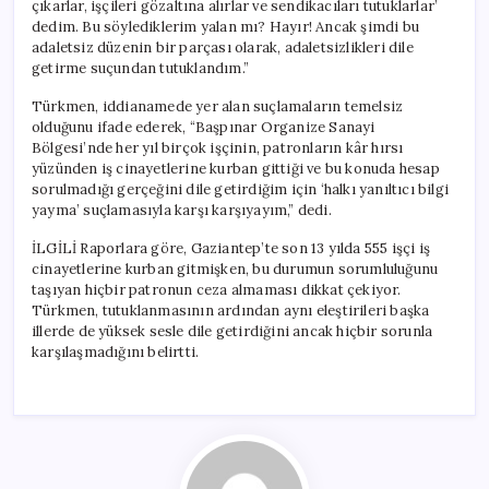
çıkarlar, işçileri gözaltına alırlar ve sendikacıları tutuklarlar’
dedim. Bu söylediklerim yalan mı? Hayır! Ancak şimdi bu
adaletsiz düzenin bir parçası olarak, adaletsizlikleri dile
getirme suçundan tutuklandım.”
Türkmen, iddianamede yer alan suçlamaların temelsiz
olduğunu ifade ederek, “Başpınar Organize Sanayi
Bölgesi’nde her yıl birçok işçinin, patronların kâr hırsı
yüzünden iş cinayetlerine kurban gittiği ve bu konuda hesap
sorulmadığı gerçeğini dile getirdiğim için ‘halkı yanıltıcı bilgi
yayma’ suçlamasıyla karşı karşıyayım,” dedi.
İLGİLİ Raporlara göre, Gaziantep’te son 13 yılda 555 işçi iş
cinayetlerine kurban gitmişken, bu durumun sorumluluğunu
taşıyan hiçbir patronun ceza almaması dikkat çekiyor.
Türkmen, tutuklanmasının ardından aynı eleştirileri başka
illerde de yüksek sesle dile getirdiğini ancak hiçbir sorunla
karşılaşmadığını belirtti.