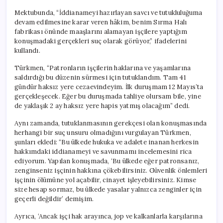
Mektubunda, “İddianameyi hazırlayan savcı ve tutukluluğuma
devam edilmesine karar veren hâkim, benim Sırma Halı
fabrikası önünde maaşlarını alamayan işçilere yaptığım
konuşmadaki gerçekleri suç olarak görüyor,” ifadelerini
kullandı.
Türkmen, “Patronların işçilerin haklarına ve yaşamlarına
saldırdığı bu düzenin sürmesi için tutuklandım. Tam 41
gündür haksız yere cezaevindeyim. İlk duruşmam 12 Mayıs’ta
gerçekleşecek. Eğer bu duruşmada tahliye olursam bile, yine
de yaklaşık 2 ay haksız yere hapis yatmış olacağım” dedi.
Aynı zamanda, tutuklanmasının gerekçesi olan konuşmasında
herhangi bir suç unsuru olmadığını vurgulayan Türkmen,
şunları ekledi: “Bu ülkede hukuka ve adalete inanan herkesin
hakkımdaki iddianameyi ve savunmamı incelemesini rica
ediyorum. Yapılan konuşmada, ‘Bu ülkede eğer patronsanız,
zenginseniz işçinin hakkına çökebilirsiniz. Güvenlik önlemleri
işçinin ölümüne yol açabilir, cinayet işleyebilirsiniz. Kimse
size hesap sormaz, bu ülkede yasalar yalnızca zenginler için
geçerli değildir’ demişim.
Ayrıca, ‘Ancak işçi hak arayınca, jop ve kalkanlarla karşılarına