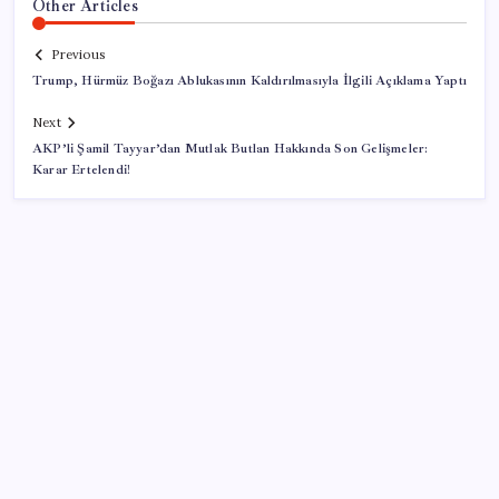
Other Articles
Previous
Trump, Hürmüz Boğazı Ablukasının Kaldırılmasıyla İlgili Açıklama Yaptı
Next
AKP’li Şamil Tayyar’dan Mutlak Butlan Hakkında Son Gelişmeler:
Karar Ertelendi!
SON YAZILAR
Meta’ya çocuk güvenliği davasında 567 milyon dolar
ceza