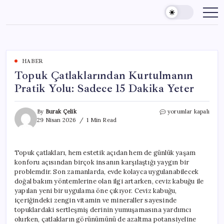
Skip
to
content
HABER
Topuk Çatlaklarından Kurtulmanın
Pratik Yolu: Sadece 15 Dakika Yeter
Topuk
By
Burak Çelik
yorumlar kapalı
Çatlaklarından
29 Nisan 2026
1 Min Read
Kurtulmanın
Pratik
Yolu:
Topuk çatlakları, hem estetik açıdan hem de günlük yaşam
Sadece
konforu açısından birçok insanın karşılaştığı yaygın bir
15
Dakika
problemdir. Son zamanlarda, evde kolayca uygulanabilecek
Yeter
doğal bakım yöntemlerine olan ilgi artarken, ceviz kabuğu ile
için
yapılan yeni bir uygulama öne çıkıyor. Ceviz kabuğu,
içeriğindeki zengin vitamin ve mineraller sayesinde
topuklardaki sertleşmiş derinin yumuşamasına yardımcı
olurken, çatlakların görünümünü de azaltma potansiyeline