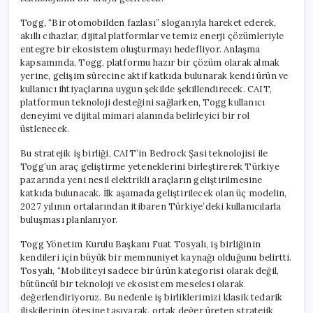
için
Togg, “Bir otomobilden fazlası” sloganıyla hareket ederek,
akıllı cihazlar, dijital platformlar ve temiz enerji çözümleriyle
entegre bir ekosistem oluşturmayı hedefliyor. Anlaşma
kapsamında, Togg, platformu hazır bir çözüm olarak almak
yerine, gelişim sürecine aktif katkıda bulunarak kendi ürün ve
kullanıcı ihtiyaçlarına uygun şekilde şekillendirecek. CAIT,
platformun teknoloji desteğini sağlarken, Togg kullanıcı
deneyimi ve dijital mimari alanında belirleyici bir rol
üstlenecek.
Bu stratejik iş birliği, CAIT’in Bedrock Şasi teknolojisi ile
Togg’un araç geliştirme yeteneklerini birleştirerek Türkiye
pazarında yeni nesil elektrikli araçların geliştirilmesine
katkıda bulunacak. İlk aşamada geliştirilecek olan üç modelin,
2027 yılının ortalarından itibaren Türkiye’deki kullanıcılarla
buluşması planlanıyor.
Togg Yönetim Kurulu Başkanı Fuat Tosyalı, iş birliğinin
kendileri için büyük bir memnuniyet kaynağı olduğunu belirtti.
Tosyalı, “Mobiliteyi sadece bir ürün kategorisi olarak değil,
bütüncül bir teknoloji ve ekosistem meselesi olarak
değerlendiriyoruz. Bu nedenle iş birliklerimizi klasik tedarik
ilişkilerinin ötesine taşıyarak, ortak değer üreten stratejik