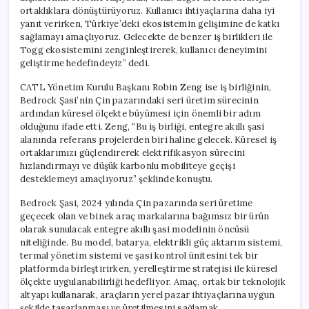
ortaklıklara dönüştürüyoruz. Kullanıcı ihtiyaçlarına daha iyi
yanıt verirken, Türkiye’deki ekosistemin gelişimine de katkı
sağlamayı amaçlıyoruz. Gelecekte de benzer iş birlikleri ile
Togg ekosistemini zenginleştirerek, kullanıcı deneyimini
geliştirme hedefindeyiz” dedi.
CATL Yönetim Kurulu Başkanı Robin Zeng ise iş birliğinin,
Bedrock Şasi’nin Çin pazarındaki seri üretim sürecinin
ardından küresel ölçekte büyümesi için önemli bir adım
olduğunu ifade etti. Zeng, “Bu iş birliği, entegre akıllı şasi
alanında referans projelerden biri haline gelecek. Küresel iş
ortaklarımızı güçlendirerek elektrifikasyon sürecini
hızlandırmayı ve düşük karbonlu mobiliteye geçişi
desteklemeyi amaçlıyoruz” şeklinde konuştu.
Bedrock Şasi, 2024 yılında Çin pazarında seri üretime
geçecek olan ve binek araç markalarına bağımsız bir ürün
olarak sunulacak entegre akıllı şasi modelinin öncüsü
niteliğinde. Bu model, batarya, elektrikli güç aktarım sistemi,
termal yönetim sistemi ve şasi kontrol ünitesini tek bir
platformda birleştirirken, yerelleştirme stratejisi ile küresel
ölçekte uygulanabilirliği hedefliyor. Amaç, ortak bir teknolojik
altyapı kullanarak, araçların yerel pazar ihtiyaçlarına uygun
şekilde tasarlanması ve üretilmesini sağlamak.