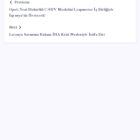
Previous
Opel, Yeni Elektrikli C-SUV Modelini Leapmotor İş Birliğiyle
İspanya’da Üretecek!
Next
Letonya Savunma Bakanı İHA Krizi Nedeniyle İstifa Etti
SON YAZILAR
Bir sigara grubuna daha zam geldi: En yüksek fiyat
130 TL oldu
OpenAI, yapay zeka modellerinin sınırların dışına