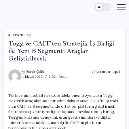
Skip
to
content
TEKNOLOJI
Togg ve CAIT’ten Stratejik İş Birliği
ile Yeni B Segmenti Araçlar
Geliştirilecek
Togg
By
Burak Çelik
yorumlar kapalı
ve
11 Mayıs 2026
2 Min Read
CAIT’ten
Stratejik
İş
Türkiye’nin mobilite sektöründeki önemli oyuncusu Togg,
Birliği
elektrikli araç alanında bir adım daha atarak, CATL’in iştiraki
ile
Yeni
olan CAIT ile B segmentinde ortak bir platform geliştirmek
B
üzere stratejik bir iş birliği anlaşması imzaladı. Bu iş birliği,
Segmenti
Togg’un kullanıcı deneyimi, ürün gereksinimleri ve dijital
Araçlar
mimari konusundaki uzmanlığı ile CAIT’in platform
Geliştirilecek
teknolojisini bir araya getirecek.