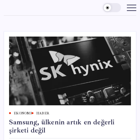
Skip
to
content
EKONOMI
HABER
Samsung, ülkenin artık en değerli
şirketi değil