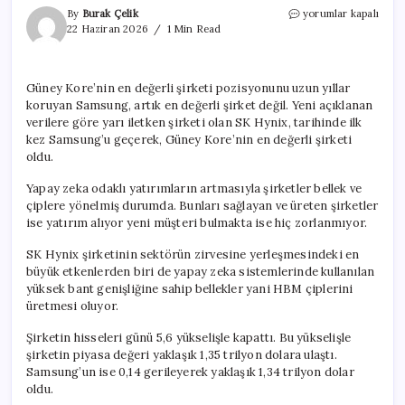
Samsung,
By
Burak Çelik
yorumlar kapalı
ülkenin
22 Haziran 2026
1 Min Read
artık
en
değerli
Güney Kore’nin en değerli şirketi pozisyonunu uzun yıllar
şirketi
koruyan Samsung, artık en değerli şirket değil. Yeni açıklanan
değil
için
verilere göre yarı iletken şirketi olan SK Hynix, tarihinde ilk
kez Samsung’u geçerek, Güney Kore’nin en değerli şirketi
oldu.
Yapay zeka odaklı yatırımların artmasıyla şirketler bellek ve
çiplere yönelmiş durumda. Bunları sağlayan ve üreten şirketler
ise yatırım alıyor yeni müşteri bulmakta ise hiç zorlanmıyor.
SK Hynix şirketinin sektörün zirvesine yerleşmesindeki en
büyük etkenlerden biri de yapay zeka sistemlerinde kullanılan
yüksek bant genişliğine sahip bellekler yani HBM çiplerini
üretmesi oluyor.
Şirketin hisseleri günü 5,6 yükselişle kapattı. Bu yükselişle
şirketin piyasa değeri yaklaşık 1,35 trilyon dolara ulaştı.
Samsung’un ise 0,14 gerileyerek yaklaşık 1,34 trilyon dolar
oldu.