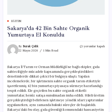
EĞITIM
Sakarya’da 42 Bin Sahte Organik
Yumurtaya El Konuldu
Sakarya’da
By
Burak Çelik
yorumlar kapalı
42
22 Mayıs 2026
1 Min Read
Bin
Sahte
Organik
Sakarya İl Tarım ve Orman Müdürlüğü’ne bağlı ekipler, gıda
Yumurtaya
sahteciliğiyle mücadele kapsamında gerçekleştirdikleri
El
Konuldu
denetimlerde dikkat çekici bir bulguya ulaştı. Yapılan
için
incelemelerde, bir işletmenin sahte organik tarım etiketiyle
işaretlenmiş 42 bin yumurtayı piyasaya sürmeye hazırlandığı
tespit edildi. Ele geçirilen bu sahte organik etiketli
yumurtalar, henüz satışa sunulmadan imha edildi. Hileli üretim
gerçekleştirdiği belirlenen işletmeye yönelik idari yaptırımlar
uygulanırken, aynı zamanda hukuki süreçler de başlatıldı.
Sakarya’daki bu olay, gıda güvenliği konusundaki hassasiyetin