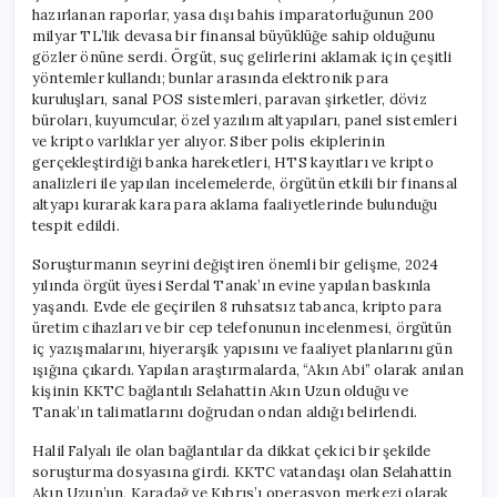
hazırlanan raporlar, yasa dışı bahis imparatorluğunun 200
milyar TL’lik devasa bir finansal büyüklüğe sahip olduğunu
gözler önüne serdi. Örgüt, suç gelirlerini aklamak için çeşitli
yöntemler kullandı; bunlar arasında elektronik para
kuruluşları, sanal POS sistemleri, paravan şirketler, döviz
büroları, kuyumcular, özel yazılım altyapıları, panel sistemleri
ve kripto varlıklar yer alıyor. Siber polis ekiplerinin
gerçekleştirdiği banka hareketleri, HTS kayıtları ve kripto
analizleri ile yapılan incelemelerde, örgütün etkili bir finansal
altyapı kurarak kara para aklama faaliyetlerinde bulunduğu
tespit edildi.
Soruşturmanın seyrini değiştiren önemli bir gelişme, 2024
yılında örgüt üyesi Serdal Tanak’ın evine yapılan baskınla
yaşandı. Evde ele geçirilen 8 ruhsatsız tabanca, kripto para
üretim cihazları ve bir cep telefonunun incelenmesi, örgütün
iç yazışmalarını, hiyerarşik yapısını ve faaliyet planlarını gün
ışığına çıkardı. Yapılan araştırmalarda, “Akın Abi” olarak anılan
kişinin KKTC bağlantılı Selahattin Akın Uzun olduğu ve
Tanak’ın talimatlarını doğrudan ondan aldığı belirlendi.
Halil Falyalı ile olan bağlantılar da dikkat çekici bir şekilde
soruşturma dosyasına girdi. KKTC vatandaşı olan Selahattin
Akın Uzun’un, Karadağ ve Kıbrıs’ı operasyon merkezi olarak