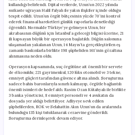
kullandığı belirlendi. Dijital verilerde, Uzun’un 2022 yılında
suikaste uğrayan Halil Falyalı ile yakın ilişkiler içinde olduğu
tespit edildi. Uzun’un örgüt bütçesinin yüzde 70’ini kontrol
ederek finansal hareketleri günlük raporlarla denetlediği
öğrenildi. Normalde Türkiye’ye gelmeyen Uzun, bir
akrabasının düğünü için İstanbul’a geleceği bilgisi üzerine, 21
ili kapsayan büyük bir operasyon başlatıldı. Düğün salonuna
ulaşamadan yakalanan Uzun, 14 Mayıs’ta gerçekleştirilen eş
zamanlı baskınlarla birlikte 198 şüpheliden 161’inin gözaltına
alınmasına neden oldu.
Operasyon kapsamında, suç örgütüne ait önemli bir servete
de el konuldu; 221 gayrimenkul, 120 lüks otomobil ve 3 tekne,
emniyet güçleri tarafından güvence altına alındı. Soruşturma
sadece bahis baronlarıyla sınırlı kalmayıp, örgütle bağlantılı
önemli isimleri de hedef aldı. Rasim Ozan Kütahyalı ile birlikte
3 banka yöneticisi, 8 emniyet personeli ve 4 avukatın da
dosyada yer aldığı belirtiliyor. Adliyeye sevk edilen
şüphelilerden, ROK ve Selahattin Akın Uzun’un da aralarında
bulunduğu 135 kişi tutuklanarak cezaevine gönderildi.
Soruşturma derinleşerek devam ediyor.