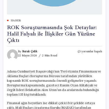
HABER
ROK Soruşturmasında Şok Detaylar:
Halil Falyalı ile İlişkiler Gün Yüzüne
Çıktı
ROK
By
Burak Çelik
yorumlar kapalı
Soruşturmasında
22 Mayıs 2026
2 Min Read
Şok
Detaylar:
Halil
Adana Cumhuriyet Başsavcılığı’nın Terörizmin Finansmanı ve
Falyalı
Aklama Suçları Soruşturma Bürosu tarafından yürütülen
ile
İlişkiler
kapsamlı ROK soruşturmasında önemli gelişmeler yaşandı.
Gün
Soruşturma kapsamında, gazeteci Rasim Ozan Kütahyalı ve
Yüzüne
örgüt lideri Selahattin Akın Uzun’un da aralarında bulunduğu
Çıktı
toplam 135 kişi tutuklandı.
için
Finansal ağın boyutları ise dikkat çekici bir şekilde ortaya
çıktı. Mali Suçları Araştırma Kurulu (MASAK) tarafından