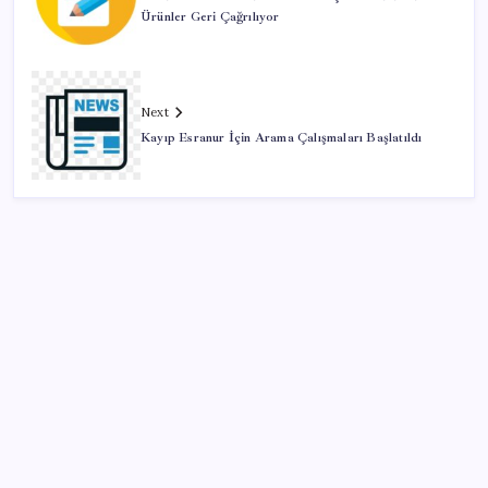
Ürünler Geri Çağrılıyor
Next
Kayıp Esranur İçin Arama Çalışmaları Başlatıldı
SON YAZILAR
Bir sigara grubuna daha zam geldi: En yüksek fiyat
130 TL oldu