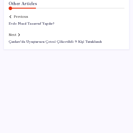
Other Articles
Previous
Evde Nasıl Tasarruf Yapılır?
Next
Çankırı’da Uyuşturucu Çetesi Çökertildi: 9 Kişi Tutuklandı
SON YAZILAR
Porsche yöneticisinden Volkswagen’e maliyetleri
hızla düşürme çağrısı