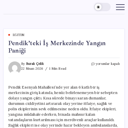
Skip
to
content
EĞITIM
Pendik’teki İş Merkezinde Yangın
Paniği
Pendik’teki
By
Burak Çelik
yorumlar kapalı
İş
22 Nisan 2026
1 Min Read
Merkezinde
Yangın
Paniği
Pendik Esenyalı Mahallesi’nde yer alan 6 katlı bir iş
için
merkezinin giriş katında, henüz belirlenemeyen bir sebepten
dolayı yangın çıktı. Kısa sürede binayı saran dumanlar,
durumun ciddiyetini artırarak olay yerine itfaiye, sağlık ve
polis ekiplerinin sevk edilmesine neden oldu. İtfaiye ekipleri,
yangına müdahale ederken, binada mahsur kalan
vatandaşların kurtarılması için merdivenli araçlar kullanıldı.
Sağlık ekipleri ise olay yerinde hazır bekleyen ambulanslarda,