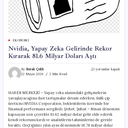
EKONOMI
Nvidia, Yapay Zeka Gelirinde Rekor
Kırarak 81.6 Milyar Doları Aştı
Nvidia,
By
Burak Çelik
yorumlar kapalı
Yapay
22 Mayıs 2026
2 Min Read
Zeka
Gelirinde
Rekor
HABER MERKEZİ – Yapay zeka alanındaki gelişmelerin
Kırarak
yavaşlayacağına dair tartışmalar devam ederken, ünlü çip
81.6
Milyar
üreticisi NVIDIA Corporation, beklentilerin üzerinde bir
Doları
finansal performans sergiledi. Şirket, Şubat – Nisan dönemini
Aştı
kapsayan son çeyrekte 81.62 milyar dolar gelir elde ederek
için
kendi rekorunu kırdı ve analistlerin tahminlerini de geride
bıraktı. Geçtiğimiz yılın aynı döneminde 18.78 milyar dolar