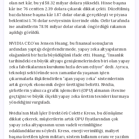
olan net kâr, bu yıl 58.32 milyar dolara yükseldi. Hisse başına
kâr ise 76 centten 2.39 dolara çıkarak dikkat çekti. Düzeltilmiş
bazda hisse başına kâr 1.87 dolar olarak gerçekleşti ve piyasa
beklentisi 1.76 dolar seviyesinin üzerinde oldu. Gelir tarafında
ise analistlerin 78.91 milyar dolar olarak öngördüğü rakamın
aşıldığı görüldü.
NVIDIA CEO’su Jensen Huang, bu finansal sonuçların
ardından yaptığı değerlendirmede, yapay zeka altyapılarının
olağanüstü bir hızla büyüdüğünü ifade etti. Huang, “İnsanlık
tarihindeki en büyük altyapı genişlemelerinden biri olan yapay
zeka fabrikalarının kurulumu hızla devam ediyor” dedi. Ayrıca,
teknoloji sektöründe son zamanlarda yaşanan işten
çıkarmalarla ilişkilendirilen “ajan yapay zeka” sistemlerinin
artık gerçek ekonomik değer ürettiğini belirtti. Nvidia,
şirketlerin yalnızca grafik işlemcileri (GPU) almanın ötesine
geçtiğini ve büyük ölçekli yapay zeka üretim tesisleri kurmaya
yöneldiğini vurguladı.
Nvidia’nın Mali İşler Direktörü Colette Kress, bu dönüşüme
dikkat çekerek, müşterilerin artık GPU fiyatlarından çok
yapay zeka altyapısının uzun vadeli verimliliğine
odaklandıklarını söyledi. Kress, enerji verimliliği, maliyet
başına üretilen işlem miktarı, sistem kullanım oranı ve yazılım