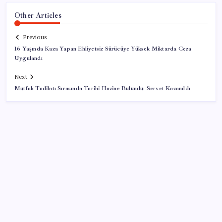
Other Articles
Previous
16 Yaşında Kaza Yapan Ehliyetsiz Sürücüye Yüksek Miktarda Ceza
Uygulandı
Next
Mutfak Tadilatı Sırasında Tarihi Hazine Bulundu: Servet Kazanıldı
SON YAZILAR
OpenAI, yapay zeka modellerinin sınırların dışına