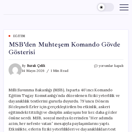
Skip
to
content
EĞITIM
MSB’den Muhteşem Komando Gövde
Gösterisi
MSB’den
By
Burak Çelik
yorumlar kapalı
Muhteşem
14 Mayıs 2026
1 Min Read
Komando
Gövde
Gösterisi
Milli Savunma Bakanlığı (MSB), Isparta 40’ıncı Komando
için
Eğitim Tugay Komutanlığı’nda düzenlenen fiziki yeterlilik ve
dayanıklılık testlerini gururla duyurdu. 79’uncu Dönem
Sözleşmeli Erler için gerçekleştirilen bu etkinlik, askeri
eğitimdeki titizliği ve disiplin anlayışını bir kez daha gözler
önüne serdi. MSB, sosyal medya üzerinden “Her adımda
azim, her nefeste vatan” mesajıyla paylaşımlarını yaptı.
Etkinlikte, erlerin fiziki yeterlilikleri ve dayanıklılıkları test