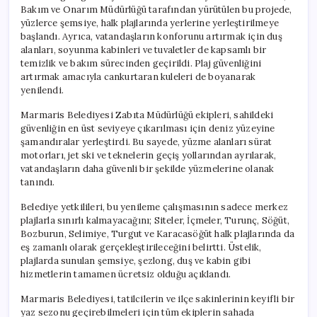
Bakım ve Onarım Müdürlüğü tarafından yürütülen bu projede,
yüzlerce şemsiye, halk plajlarında yerlerine yerleştirilmeye
başlandı. Ayrıca, vatandaşların konforunu artırmak için duş
alanları, soyunma kabinleri ve tuvaletler de kapsamlı bir
temizlik ve bakım sürecinden geçirildi. Plaj güvenliğini
artırmak amacıyla cankurtaran kuleleri de boyanarak
yenilendi.
Marmaris Belediyesi Zabıta Müdürlüğü ekipleri, sahildeki
güvenliğin en üst seviyeye çıkarılması için deniz yüzeyine
şamandıralar yerleştirdi. Bu sayede, yüzme alanları sürat
motorları, jet ski ve teknelerin geçiş yollarından ayrılarak,
vatandaşların daha güvenli bir şekilde yüzmelerine olanak
tanındı.
Belediye yetkilileri, bu yenileme çalışmasının sadece merkez
plajlarla sınırlı kalmayacağını; Siteler, İçmeler, Turunç, Söğüt,
Bozburun, Selimiye, Turgut ve Karacasöğüt halk plajlarında da
eş zamanlı olarak gerçekleştirileceğini belirtti. Üstelik,
plajlarda sunulan şemsiye, şezlong, duş ve kabin gibi
hizmetlerin tamamen ücretsiz olduğu açıklandı.
Marmaris Belediyesi, tatilcilerin ve ilçe sakinlerinin keyifli bir
yaz sezonu geçirebilmeleri için tüm ekiplerin sahada