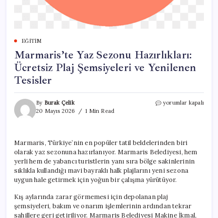
EĞITIM
Marmaris’te Yaz Sezonu Hazırlıkları:
Ücretsiz Plaj Şemsiyeleri ve Yenilenen
Tesisler
Marmaris’te
By
Burak Çelik
yorumlar kapalı
Yaz
20 Mayıs 2026
1 Min Read
Sezonu
Hazırlıkları:
Ücretsiz
Marmaris, Türkiye’nin en popüler tatil beldelerinden biri
Plaj
olarak yaz sezonuna hazırlanıyor. Marmaris Belediyesi, hem
Şemsiyeleri
ve
yerli hem de yabancı turistlerin yanı sıra bölge sakinlerinin
Yenilenen
sıklıkla kullandığı mavi bayraklı halk plajlarını yeni sezona
Tesisler
uygun hale getirmek için yoğun bir çalışma yürütüyor.
için
Kış aylarında zarar görmemesi için depolanan plaj
şemsiyeleri, bakım ve onarım işlemlerinin ardından tekrar
sahillere geri getiriliyor. Marmaris Belediyesi Makine İkmal,