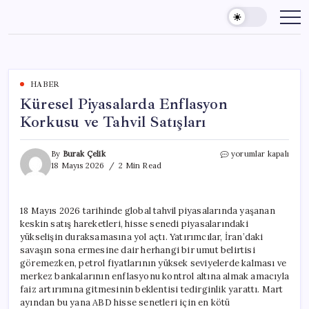
Skip
to
content
HABER
Küresel Piyasalarda Enflasyon
Korkusu ve Tahvil Satışları
Küresel
By
Burak Çelik
yorumlar kapalı
Piyasalarda
18 Mayıs 2026
2 Min Read
Enflasyon
Korkusu
ve
18 Mayıs 2026 tarihinde global tahvil piyasalarında yaşanan
Tahvil
keskin satış hareketleri, hisse senedi piyasalarındaki
Satışları
için
yükselişin duraksamasına yol açtı. Yatırımcılar, İran’daki
savaşın sona ermesine dair herhangi bir umut belirtisi
göremezken, petrol fiyatlarının yüksek seviyelerde kalması ve
merkez bankalarının enflasyonu kontrol altına almak amacıyla
faiz artırımına gitmesinin beklentisi tedirginlik yarattı. Mart
ayından bu yana ABD hisse senetleri için en kötü