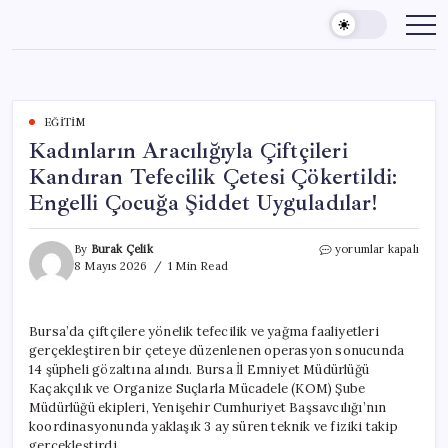
Skip
to
content
EĞITIM
Kadınların Aracılığıyla Çiftçileri
Kandıran Tefecilik Çetesi Çökertildi:
Engelli Çocuğa Şiddet Uyguladılar!
Kadınların
By
Burak Çelik
yorumlar kapalı
Aracılığıyla
8 Mayıs 2026
1 Min Read
Çiftçileri
Kandıran
Tefecilik
Bursa’da çiftçilere yönelik tefecilik ve yağma faaliyetleri
Çetesi
gerçekleştiren bir çeteye düzenlenen operasyon sonucunda
Çökertildi:
Engelli
14 şüpheli gözaltına alındı. Bursa İl Emniyet Müdürlüğü
Çocuğa
Kaçakçılık ve Organize Suçlarla Mücadele (KOM) Şube
Şiddet
Müdürlüğü ekipleri, Yenişehir Cumhuriyet Başsavcılığı’nın
Uyguladılar!
koordinasyonunda yaklaşık 3 ay süren teknik ve fiziki takip
için
gerçekleştirdi.