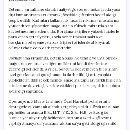
Çetenin, kıraathane olarak faaliyet gösteren mekanlarda yasa
dışı kumar ortamları kurarak, özellikle çiftçileri hedef aldığı
tespit edildi. Kadınları kullanarak insanları kumar masalarına
yönlendiren şüpheliler, mağdurların yüksek miktarda para
kaybetmesine neden oldu. Borçlanan kişilere yüksek faizlerle
para veren çete üyeleri, zorla senet imzalatmakta ve
borçlarını ödeyemeyen bazı kişileri ofislerde alıkoyarak
ölümle tehdit edip darbetmektedir.
Soruşturma sırasında, çetenin baskı ve tehdit yoluyla birçok
mağdurun ev, arsa ve diğer mülklerini kendi üzerlerine
geçirdiği belirlendi. Ayrıca, borcunu ödeyemeyen bir kişinin
özel gereksinimli çocuğunun da darbedildiği ortaya çıktı.
Şüphelilerin dikkat çekmemek amacıyla tapuları farklı kişilerin
isimlerine devrettiği ve elde ettikleri paraları çeşitli hesaplara
aktardığı saptandı.
Operasyon, 5 Mayıs tarihinde Özel Harekat polislerinin
desteğiyle eş zamanlı olarak gerçekleştirildi. Gözaltına alınan
şüpheliler arasında B.B., M.T., V.E., S.B., H.B. ve B.A. gibi
isimler yer alıyor. Şüphelilerden birinin askerlik görevini
yaptığı Amasya’da yakalanarak Bursa’ya getirildiği öğrenildi.