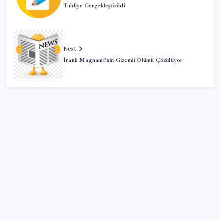
Tahliye Gerçekleştirildi
Next
İranlı Maghami’nin Gizemli Ölümü Çözülüyor
SON YAZILAR
Porsche yöneticisinden Volkswagen’e maliyetleri
hızla düşürme çağrısı