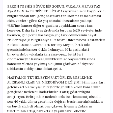
ERKEN TEŞHİS BÜYÜK BİR SORUN: VAKALAR METASTAZ
AŞAMASINDA TESPİT EDİLİYOR Araştırmanın en kaygı verici
bulgularından biri, genç hastalara tanı konma zamanlaması
oldu. Verilere göre, 50 yaş altındaki hastaların yaklaşık
%28’ine, kanser diğer organlara yayıldıktan sonra tanı
konuyor. Daha ileri yaş grubunda bu oran %20 seviyelerinde
kalırken, gençlerde hastalığın geç fark edilmesinin hayati
riskler taşıdığı vurgulanıyor. Cenevre Üniversitesi Hastaneleri
Kıdemli Uzman Cerrahı Dr. Jeremy Meyer, “Artık aile
geçmişinde kanser öyküsü olmayan 30’lu yaşlardaki
bireylerde bu vakalarla karşılaşıyoruz. Belirtileri
önemsemeyen hastalar, kliniklerimize başvurduklarında
kanserin vücuda yayılmış olduğunu görüyoruz,” diyerek
tehlikenin ciddiyetine dikkat çekti.
HASTALIĞI TETİKLEYEN FAKTÖRLER: BESLENME
ALIŞKANLIKLARI VE MİKROBİYOM DEĞİŞİMİ Bilim insanları,
geleneksel olarak yaşlı bireylerde görülen kolon kanserinin
gençlerde neden bu kadar hızlı bir artış gösterdiğini
araştırıyor. Belirgin bir neden henüz belirlenmemiş olsa da,
son 40 yılda dünya genelinde değişen beslenme alışkanlıkları
en büyük şüpheli olarak öne çıkıyor. İşlenmiş gıdaların
tüketiminin artışı, hareketsiz yaşam tarzı, obezite