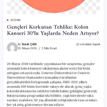
EĞITIM
Gençleri Korkutan Tehlike: Kolon
Kanseri 30’lu Yaşlarda Neden Artıyor?
Gençleri
By
Burak Çelik
yorumlar kapalı
Korkutan
20 Mayıs 2026
2 Min Read
Tehlike:
Kolon
Kanseri
20 Mayıs 2026 tarihinde yayımlanan bir araştırma, gençler
30’lu
arasında kolon kanseri vakalarının alarm verici bir hızla
Yaşlarda
Neden
arttığını ortaya koydu. Cenevre Üniversitesi ve Cenevre
Artıyor?
Üniversitesi Hastaneleri uzmanları tarafından
için
gerçekleştirilen bu kapsamlı çalışma, 1980-2021 yılları
arasında 100 binin üzerinde vakayı ele alarak, genç yaşta
kolorektal kanserin ciddi bir tehdit haline geldiğini gösterdi.
Rutin tarama programlarıyla birlikte, yaşlı bireylerde vaka
sayıları azalırken, 50 yaş altındaki yetişkinlerde tanı oranları
her yıl artış göstermeye devam ediyor.