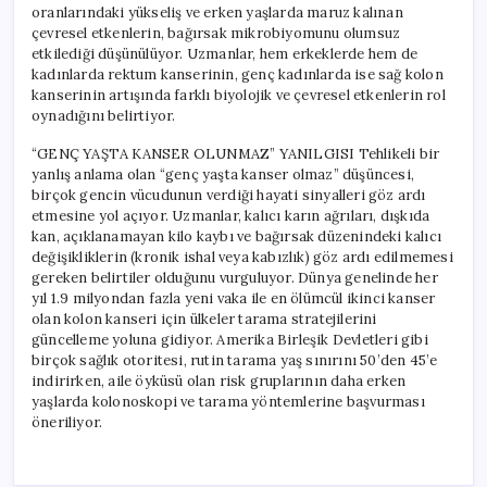
oranlarındaki yükseliş ve erken yaşlarda maruz kalınan
çevresel etkenlerin, bağırsak mikrobiyomunu olumsuz
etkilediği düşünülüyor. Uzmanlar, hem erkeklerde hem de
kadınlarda rektum kanserinin, genç kadınlarda ise sağ kolon
kanserinin artışında farklı biyolojik ve çevresel etkenlerin rol
oynadığını belirtiyor.
“GENÇ YAŞTA KANSER OLUNMAZ” YANILGISI Tehlikeli bir
yanlış anlama olan “genç yaşta kanser olmaz” düşüncesi,
birçok gencin vücudunun verdiği hayati sinyalleri göz ardı
etmesine yol açıyor. Uzmanlar, kalıcı karın ağrıları, dışkıda
kan, açıklanamayan kilo kaybı ve bağırsak düzenindeki kalıcı
değişikliklerin (kronik ishal veya kabızlık) göz ardı edilmemesi
gereken belirtiler olduğunu vurguluyor. Dünya genelinde her
yıl 1.9 milyondan fazla yeni vaka ile en ölümcül ikinci kanser
olan kolon kanseri için ülkeler tarama stratejilerini
güncelleme yoluna gidiyor. Amerika Birleşik Devletleri gibi
birçok sağlık otoritesi, rutin tarama yaş sınırını 50’den 45’e
indirirken, aile öyküsü olan risk gruplarının daha erken
yaşlarda kolonoskopi ve tarama yöntemlerine başvurması
öneriliyor.