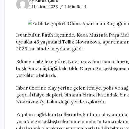
By
Burak Çelik
1 Haziran 2026
1 Min Read
İstanbul’un Fatih ilçesinde, Koca Mustafa Paşa Mah
uyruklu 43 yaşındaki Telliz Novruzova, apartmanını
2026 tarihinde meydana geldi.
Edinilen bilgilere göre, Novruzova’nın cam silme 
boşluğuna düştüğü belirtildi. Olayın gerçekleşme
yetkililere bildirdi.
İhbar üzerine olay yerine gelen itfaiye, polis ve sağl
geçti. İtfaiye ekipleri, binanın birinci katındaki b
Novruzova’yı bulunduğu yerden çıkardı.
Yapılan sağlık kontrollerinde, kadının olay anında 
yerinde gerçekleştirilen incelemelerin tamamlan
Olayla ilgili olarak soruşturma başlatıldığı bilgisi ve