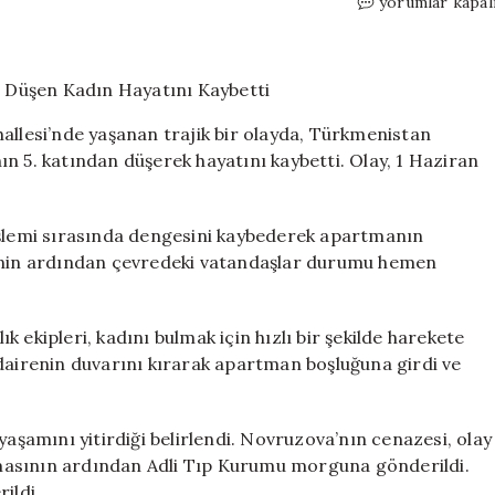
Fatih’te
yorumlar kapal
Şüpheli
Ölüm:
Apartman
Boşluğuna
Düşen
allesi’nde yaşanan trajik bir olayda, Türkmenistan
Kadın
n 5. katından düşerek hayatını kaybetti. Olay, 1 Haziran
Hayatını
Kaybetti
için
işlemi sırasında dengesini kaybederek apartmanın
sinin ardından çevredeki vatandaşlar durumu hemen
ık ekipleri, kadını bulmak için hızlı bir şekilde harekete
ir dairenin duvarını kırarak apartman boşluğuna girdi ve
yaşamını yitirdiği belirlendi. Novruzova’nın cenazesi, olay
masının ardından Adli Tıp Kurumu morguna gönderildi.
rildi.