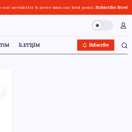
o our newsletter & never miss our best posts.
Subscribe Now!
TIM
İLETİŞİM
Subscribe
SON YAZILAR
Porsche yöneticisinden Volkswagen’e
maliyetleri hızla düşürme çağrısı