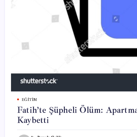
EĞITIM
Fatih’te Şüpheli Ölüm: Apartm
Kaybetti