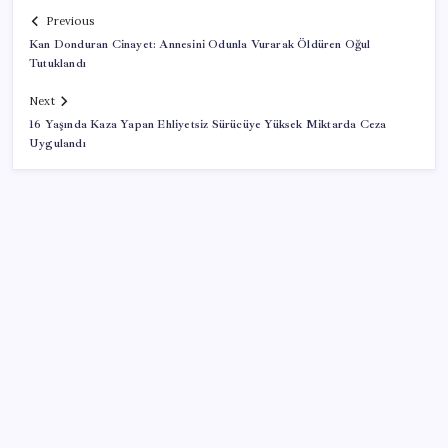
Previous
Kan Donduran Cinayet: Annesini Odunla Vurarak Öldüren Oğul
Tutuklandı
Next
16 Yaşında Kaza Yapan Ehliyetsiz Sürücüye Yüksek Miktarda Ceza
Uygulandı
SON YAZILAR
Porsche yöneticisinden Volkswagen’e maliyetleri
hızla düşürme çağrısı