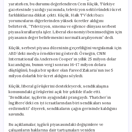
yaratırken, bu durumu değerlendiren Cem Küçük, Türkiye
gazetesinde yazdığı yazısında, televizyon sektöründeki ücret
farklılıklarına dikkat çekti. Küçük, Halk TV’deki bazı
yorumcuların diğerlerinden yüksek ücretler aldığını
belirterek, “Televizyon, sinema ve eğlence dünyası serbest
piyasa kurallarıyla işler. Liberal ekonomiyi benimsediğim için
piyasanın değer belirlemesini normal karşılıyorum” dedi.
Küçük, serbest piyasa düzeninin geçerliliğini vurgulamak için
ABD’deki medya örneklerini gösterdi. Örneğin, CNN
International’da Anderson Cooper’ın yıllık 25 milyon dolar
kazandığını, bunun vergi sonrası 16-17 milyon dolara
düştüğünü, başka bir spiker olan Fareed Zakaria’nın ise 5
milyon dolarlık bir ücret aldığını söyledi.
Küçük, liberal görüşlerini destekleyerek, sendikalaşma
konusundaki görüşlerini açık bir şekilde ifade etti.
“Sendikalar, işçilerin ayağındaki prangaydı. Thatcher’ın
İngiltere’deki en iyi icraatlarından biri sendikaları sona
erdirmekti” diyerek, sendikaların çağın gerisinde kaldığını
savundu.
Bu açıklamalar, işgücü piyasasındaki değişimlere ve
çalışanların haklarına dair tartışmaları yeniden