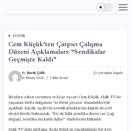
Skip
to
content
EĞITIM
Cem Küçük’ten Çarpıcı Çalışma
Düzeni Açıklamaları: “Sendikalar
Geçmişte Kaldı”
Cem
By
Burak Çelik
yorumlar kapalı
Küçük’ten
13 Mayıs 2026
1 Min Read
Çarpıcı
Çalışma
Düzeni
İktidara yakın yorumcu ve köşe yazarı Cem Küçük, Halk TV’de
Açıklamaları:
yaşanan istifa dalgasını “serbest piyasa” dinamikleriyle
“Sendikalar
Geçmişte
açıkladı. Küçük, işçilerin sendikal haklarına ilişkin de sert
Kaldı”
eleştirilerde bulunarak, “Bir de hâlâ sendika diyen var. Çağ
için
değişti, sendika mı kaldı daha?” ifadelerini kullandı.
Halk TV’deki istifalar, Seda Selek’in öncülüğünde bir kriz