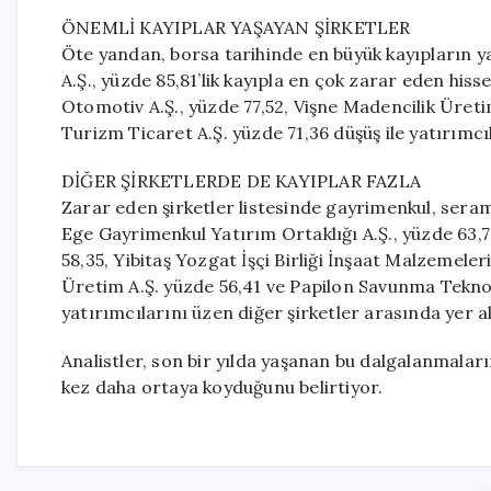
ÖNEMLİ KAYIPLAR YAŞAYAN ŞİRKETLER
Öte yandan, borsa tarihinde en büyük kayıpların y
A.Ş., yüzde 85,81’lik kayıpla en çok zarar eden hiss
Otomotiv A.Ş., yüzde 77,52, Vişne Madencilik Üret
Turizm Ticaret A.Ş. yüzde 71,36 düşüş ile yatırımcıl
DİĞER ŞİRKETLERDE DE KAYIPLAR FAZLA
Zarar eden şirketler listesinde gayrimenkul, serami
Ege Gayrimenkul Yatırım Ortaklığı A.Ş., yüzde 63,7
58,35, Yibitaş Yozgat İşçi Birliği İnşaat Malzemeler
Üretim A.Ş. yüzde 56,41 ve Papilon Savunma Teknolo
yatırımcılarını üzen diğer şirketler arasında yer al
Analistler, son bir yılda yaşanan bu dalgalanmaları
kez daha ortaya koyduğunu belirtiyor.