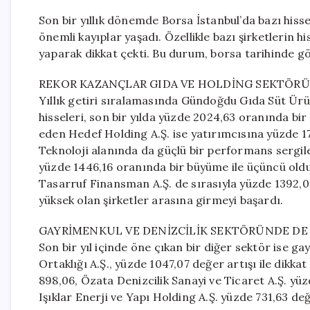
Son bir yıllık dönemde Borsa İstanbul’da bazı hiss
önemli kayıplar yaşadı. Özellikle bazı şirketlerin h
yaparak dikkat çekti. Bu durum, borsa tarihinde gör
REKOR KAZANÇLAR GIDA VE HOLDİNG SEKTÖR
Yıllık getiri sıralamasında Gündoğdu Gıda Süt Ürünl
hisseleri, son bir yılda yüzde 2024,63 oranında bi
eden Hedef Holding A.Ş. ise yatırımcısına yüzde 17
Teknoloji alanında da güçlü bir performans sergile
yüzde 1446,16 oranında bir büyüme ile üçüncü oldu
Tasarruf Finansman A.Ş. de sırasıyla yüzde 1392,06 
yüksek olan şirketler arasına girmeyi başardı.
GAYRİMENKUL VE DENİZCİLİK SEKTÖRÜNDE DE 
Son bir yıl içinde öne çıkan bir diğer sektör ise g
Ortaklığı A.Ş., yüzde 1047,07 değer artışı ile dikka
898,06, Özata Denizcilik Sanayi ve Ticaret A.Ş. yü
Işıklar Enerji ve Yapı Holding A.Ş. yüzde 731,63 değe