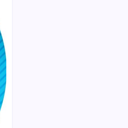
OpenAI, yapay zeka modellerinin sınırların
dışına çıktığını açıkladı
İl içi mazeret atamaları açıklandı
Xbox 360 Oyunları PC ve Yeni Nesil
Cihazlara Geliyor
Memur ve emeklinin ocak zammı hesabı
başladı: İşte masadaki iki farklı oran
2026 TUS 2. Dönem sınavı ne zaman? Tıpta
Uzmanlık Eğitimi Giriş Sınavı sonuçları
hangi tarihte açıklanacak?
Sıfır Atık’ta farkındalık seferberliği! 900
okulda 900 bin öğrenciyle eğitim
Akın Gürlek’ten ’12. Yargı Paketi’ açıklaması:
Cumhur İttifakı’na teşekkür etti
Motorine zam geldi: Litre fiyatı 80 lirayı
geçti