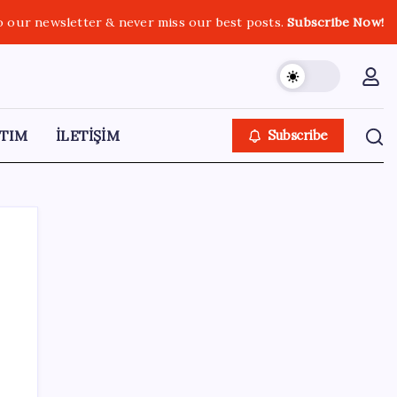
o our newsletter & never miss our best posts.
Subscribe Now!
TIM
İLETİŞİM
Subscribe
SON YAZILAR
Bir sigara grubuna daha zam geldi: En
yüksek fiyat 130 TL oldu