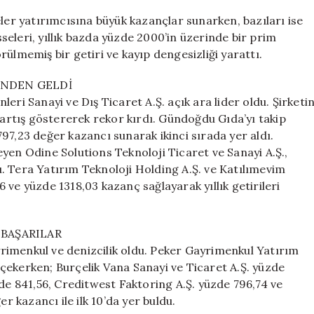
Yüzde
eler yatırımcısına büyük kazançlar sunarken, bazıları ise
2000’i
isseleri, yıllık bazda yüzde 2000’in üzerinde bir prim
Aşan
ülmemiş bir getiri ve kayıp dengesizliği yarattı.
Kazanç
Sağladı!
için
ÜNDEN GELDİ
eri Sanayi ve Dış Ticaret A.Ş. açık ara lider oldu. Şirketi
r artış göstererek rekor kırdı. Gündoğdu Gıda’yı takip
97,23 değer kazancı sunarak ikinci sırada yer aldı.
yen Odine Solutions Teknoloji Ticaret ve Sanayi A.Ş.,
. Tera Yatırım Teknoloji Holding A.Ş. ve Katılımevim
ve yüzde 1318,03 kazanç sağlayarak yıllık getirileri
BAŞARILAR
ayrimenkul ve denizcilik oldu. Peker Gayrimenkul Yatırım
t çekerken; Burçelik Vana Sanayi ve Ticaret A.Ş. yüzde
zde 841,56, Creditwest Faktoring A.Ş. yüzde 796,74 ve
r kazancı ile ilk 10’da yer buldu.