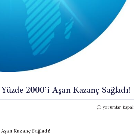
t Yüzde 2000’i Aşan Kazanç Sağladı!
Borsa
yorumlar kapal
Yıllık
Raporu:
Bir
Şirket