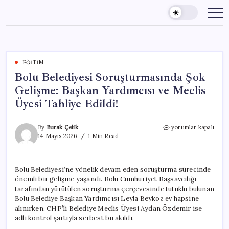
Skip
to
content
EĞITIM
Bolu Belediyesi Soruşturmasında Şok
Gelişme: Başkan Yardımcısı ve Meclis
Üyesi Tahliye Edildi!
Bolu
By
Burak Çelik
yorumlar kapalı
Belediyesi
14 Mayıs 2026
1 Min Read
Soruşturmasında
Şok
Gelişme:
Bolu Belediyesi’ne yönelik devam eden soruşturma sürecinde
Başkan
önemli bir gelişme yaşandı. Bolu Cumhuriyet Başsavcılığı
Yardımcısı
ve
tarafından yürütülen soruşturma çerçevesinde tutuklu bulunan
Meclis
Bolu Belediye Başkan Yardımcısı Leyla Beykoz ev hapsine
Üyesi
alınırken, CHP’li Belediye Meclis Üyesi Aydan Özdemir ise
Tahliye
adli kontrol şartıyla serbest bırakıldı.
Edildi!