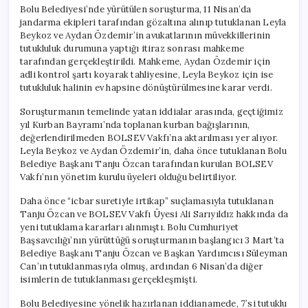
için
Bolu Belediyesi’nde yürütülen soruşturma, 11 Nisan’da
jandarma ekipleri tarafından gözaltına alınıp tutuklanan Leyla
Beykoz ve Aydan Özdemir’in avukatlarının müvekkillerinin
tutukluluk durumuna yaptığı itiraz sonrası mahkeme
tarafından gerçekleştirildi. Mahkeme, Aydan Özdemir için
adli kontrol şartı koyarak tahliyesine, Leyla Beykoz için ise
tutukluluk halinin ev hapsine dönüştürülmesine karar verdi.
Soruşturmanın temelinde yatan iddialar arasında, geçtiğimiz
yıl Kurban Bayramı’nda toplanan kurban bağışlarının,
değerlendirilmeden BOLSEV Vakfı’na aktarılması yer alıyor.
Leyla Beykoz ve Aydan Özdemir’in, daha önce tutuklanan Bolu
Belediye Başkanı Tanju Özcan tarafından kurulan BOLSEV
Vakfı’nın yönetim kurulu üyeleri olduğu belirtiliyor.
Daha önce “icbar suretiyle irtikap” suçlamasıyla tutuklanan
Tanju Özcan ve BOLSEV Vakfı Üyesi Ali Sarıyıldız hakkında da
yeni tutuklama kararları alınmıştı. Bolu Cumhuriyet
Başsavcılığı’nın yürüttüğü soruşturmanın başlangıcı 3 Mart’ta
Belediye Başkanı Tanju Özcan ve Başkan Yardımcısı Süleyman
Can’ın tutuklanmasıyla olmuş, ardından 6 Nisan’da diğer
isimlerin de tutuklanması gerçekleşmişti.
Bolu Belediyesine yönelik hazırlanan iddianamede, 7’si tutuklu