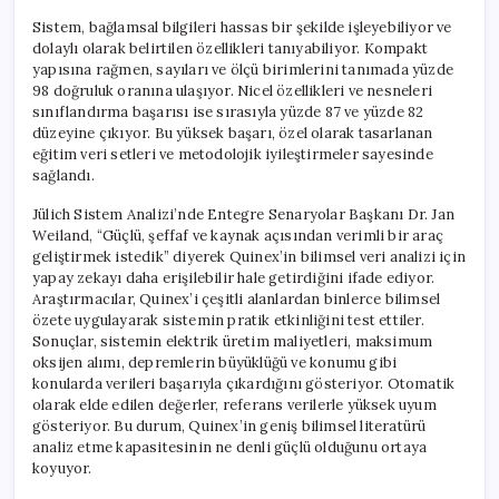
Sistem, bağlamsal bilgileri hassas bir şekilde işleyebiliyor ve
dolaylı olarak belirtilen özellikleri tanıyabiliyor. Kompakt
yapısına rağmen, sayıları ve ölçü birimlerini tanımada yüzde
98 doğruluk oranına ulaşıyor. Nicel özellikleri ve nesneleri
sınıflandırma başarısı ise sırasıyla yüzde 87 ve yüzde 82
düzeyine çıkıyor. Bu yüksek başarı, özel olarak tasarlanan
eğitim veri setleri ve metodolojik iyileştirmeler sayesinde
sağlandı.
Jülich Sistem Analizi’nde Entegre Senaryolar Başkanı Dr. Jan
Weiland, “Güçlü, şeffaf ve kaynak açısından verimli bir araç
geliştirmek istedik” diyerek Quinex’in bilimsel veri analizi için
yapay zekayı daha erişilebilir hale getirdiğini ifade ediyor.
Araştırmacılar, Quinex’i çeşitli alanlardan binlerce bilimsel
özete uygulayarak sistemin pratik etkinliğini test ettiler.
Sonuçlar, sistemin elektrik üretim maliyetleri, maksimum
oksijen alımı, depremlerin büyüklüğü ve konumu gibi
konularda verileri başarıyla çıkardığını gösteriyor. Otomatik
olarak elde edilen değerler, referans verilerle yüksek uyum
gösteriyor. Bu durum, Quinex’in geniş bilimsel literatürü
analiz etme kapasitesinin ne denli güçlü olduğunu ortaya
koyuyor.