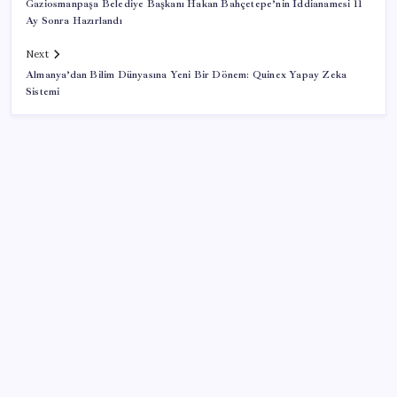
Gaziosmanpaşa Belediye Başkanı Hakan Bahçetepe’nin İddianamesi 11
Ay Sonra Hazırlandı
Next
Almanya’dan Bilim Dünyasına Yeni Bir Dönem: Quinex Yapay Zeka
Sistemi
SON YAZILAR
Bir sigara grubuna daha zam geldi: En yüksek fiyat
130 TL oldu
OpenAI, yapay zeka modellerinin sınırların dışına
çıktığını açıkladı