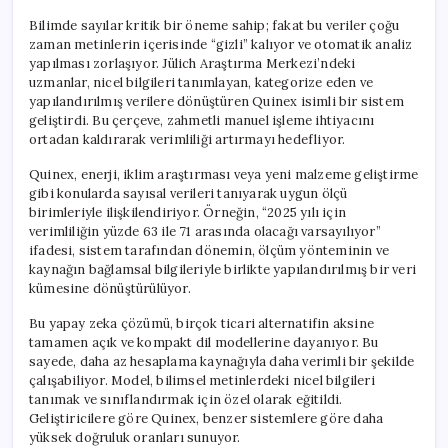
Bilimde sayılar kritik bir öneme sahip; fakat bu veriler çoğu
zaman metinlerin içerisinde “gizli” kalıyor ve otomatik analiz
yapılması zorlaşıyor. Jülich Araştırma Merkezi’ndeki
uzmanlar, nicel bilgileri tanımlayan, kategorize eden ve
yapılandırılmış verilere dönüştüren Quinex isimli bir sistem
geliştirdi. Bu çerçeve, zahmetli manuel işleme ihtiyacını
ortadan kaldırarak verimliliği artırmayı hedefliyor.
Quinex, enerji, iklim araştırması veya yeni malzeme geliştirme
gibi konularda sayısal verileri tanıyarak uygun ölçü
birimleriyle ilişkilendiriyor. Örneğin, “2025 yılı için
verimliliğin yüzde 63 ile 71 arasında olacağı varsayılıyor”
ifadesi, sistem tarafından dönemin, ölçüm yönteminin ve
kaynağın bağlamsal bilgileriyle birlikte yapılandırılmış bir veri
kümesine dönüştürülüyor.
Bu yapay zeka çözümü, birçok ticari alternatifin aksine
tamamen açık ve kompakt dil modellerine dayanıyor. Bu
sayede, daha az hesaplama kaynağıyla daha verimli bir şekilde
çalışabiliyor. Model, bilimsel metinlerdeki nicel bilgileri
tanımak ve sınıflandırmak için özel olarak eğitildi.
Geliştiricilere göre Quinex, benzer sistemlere göre daha
yüksek doğruluk oranları sunuyor.