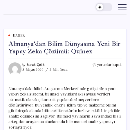
Skip
to
content
HABER
Almanya’dan Bilim Dünyasına Yeni Bir
Yapay Zeka Çözümü: Quinex
Almanya’dan
By
Burak Çelik
yorumlar kapalı
Bilim
13 Mayıs 2026
2 Min Read
Dünyasına
Yeni
Bir
Almanya’daki Jülich Araştırma Merkezi’nde geliştirilen yeni
Yapay
yapay zeka sistemi, bilimsel yayınlardaki sayısal verileri
Zeka
Çözümü:
otomatik olarak çıkararak yapılandırılmış verilere
Quinex
dönüştürüyor. Bu yenilik, enerji, iklim, tıp ve malzeme bilimi
için
gibi birçok alanda bilimsel literatürün hızlı ve etkili bir şekilde
analiz edilmesini sağlıyor. Bilimsel yayınların sayısındaki hızlı
artış, dar araştırma alanlarında bile manuel analiz yapmayı
zorlaştırıyor.