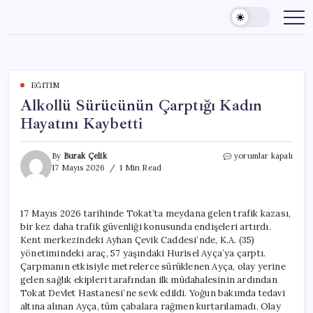
Skip
to
content
EĞITIM
Alkollü Sürücünün Çarptığı Kadın
Hayatını Kaybetti
Alkollü
By
Burak Çelik
yorumlar kapalı
Sürücünün
17 Mayıs 2026
1 Min Read
Çarptığı
Kadın
Hayatını
17 Mayıs 2026 tarihinde Tokat’ta meydana gelen trafik kazası,
Kaybetti
bir kez daha trafik güvenliği konusunda endişeleri artırdı.
için
Kent merkezindeki Ayhan Çevik Caddesi’nde, K.A. (35)
yönetimindeki araç, 57 yaşındaki Hurisel Ayça’ya çarptı.
Çarpmanın etkisiyle metrelerce sürüklenen Ayça, olay yerine
gelen sağlık ekipleri tarafından ilk müdahalesinin ardından
Tokat Devlet Hastanesi’ne sevk edildi. Yoğun bakımda tedavi
altına alınan Ayça, tüm çabalara rağmen kurtarılamadı. Olay