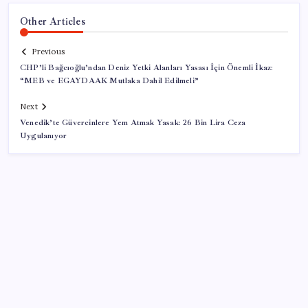
Other Articles
Previous
CHP’li Bağcıoğlu’ndan Deniz Yetki Alanları Yasası İçin Önemli İkaz:
“MEB ve EGAYDAAK Mutlaka Dahil Edilmeli”
Next
Venedik’te Güvercinlere Yem Atmak Yasak: 26 Bin Lira Ceza
Uygulanıyor
SON YAZILAR