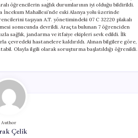
6
lı öğrencilerin sağlık durumlarının iyi olduğu bildirildi.
Öğrenci
da İncekum Mahallesi’nde eski Alanya yolu üzerinde
Yaralandı
encilerini taşıyan A.T. yönetimindeki 07 C 32220 plakalı
için
tmesi sonucunda devrildi. Araçta bulunan 7 öğrenciden
la sağlık, jandarma ve itfaiye ekipleri sevk edildi. İlk
la çevredeki hastanelere kaldırıldı. Alınan bilgilere göre,
abil. Olayla ilgili olarak soruşturma başlatıldığı öğrenildi.
Author
rak Çelik