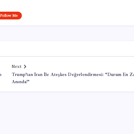
Follow Me
Next
m
Trump’tan İran İle Ateşkes Değerlendirmesi: “Durum En Za
Anında!”
Office Lisans Satın Al