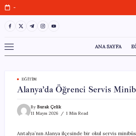
Skip
-
to
content
https://www.facebook.com/
https://twitter.com/
https://t.me/
https://www.instagram.com/
https://youtube.com/
ANA SAYFA
E
EĞITIM
Alanya’da Öğrenci Servis Minib
By
Burak Çelik
11 Mayıs 2026
1 Min Read
Antalya’nın Alanya ilçesinde bir okul servis mini