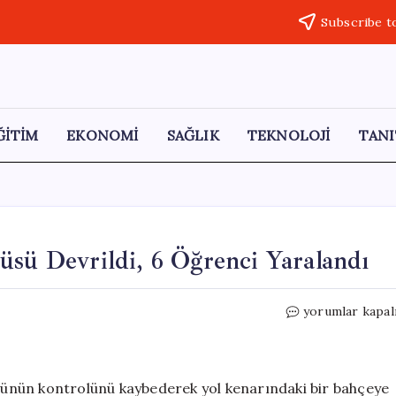
Subscribe t
ĞİTİM
EKONOMİ
SAĞLIK
TEKNOLOJİ
TANI
üsü Devrildi, 6 Öğrenci Yaralandı
Alanya’da
yorumlar kapal
Öğrenci
Servis
Minibüsü
Devrildi,
büsünün kontrolünü kaybederek yol kenarındaki bir bahçeye