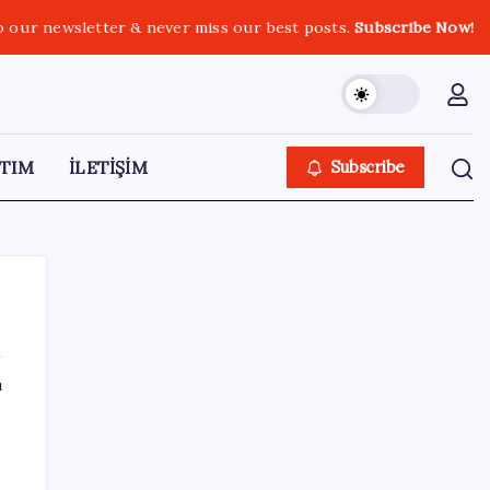
o our newsletter & never miss our best posts.
Subscribe Now!
TIM
İLETİŞİM
Subscribe
ı
SON YAZILAR
OpenAI, yapay zeka modellerinin sınırların
dışına çıktığını açıkladı