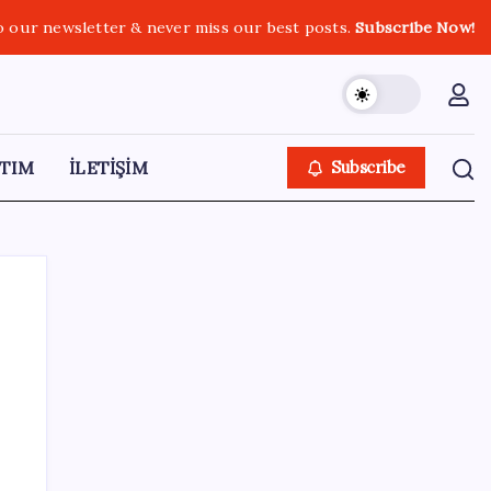
o our newsletter & never miss our best posts.
Subscribe Now!
TIM
İLETİŞİM
Subscribe
SON YAZILAR
Porsche yöneticisinden Volkswagen’e
maliyetleri hızla düşürme çağrısı