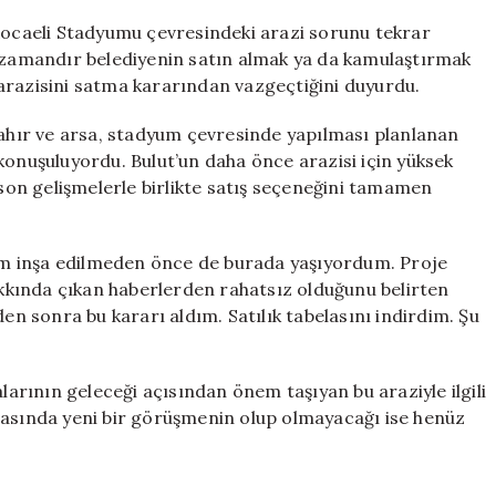
Sahibi
 Kocaeli Stadyumu çevresindeki arazi sorunu tekrar
Satışı
zamandır belediyenin satın almak ya da kamulaştırmak
Reddetti
t, arazisini satma kararından vazgeçtiğini duyurdu.
için
 ahır ve arsa, stadyum çevresinde yapılması planlanan
konuşuluyordu. Bulut’un daha önce arazisi için yüksek
 son gelişmelerle birlikte satış seçeneğini tamamen
m inşa edilmeden önce de burada yaşıyordum. Proje
kında çıkan haberlerden rahatsız olduğunu belirten
den sonra bu kararı aldım. Satılık tabelasını indirdim. Şu
rının geleceği açısından önem taşıyan bu araziyle ilgili
rasında yeni bir görüşmenin olup olmayacağı ise henüz