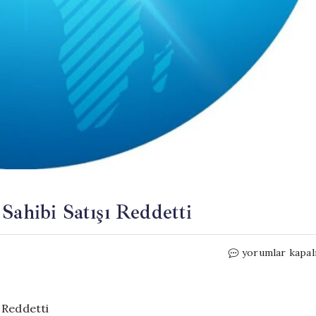
Sahibi Satışı Reddetti
Ahırın
yorumlar kapal
Yanında
Dev
Stat:
Arazi