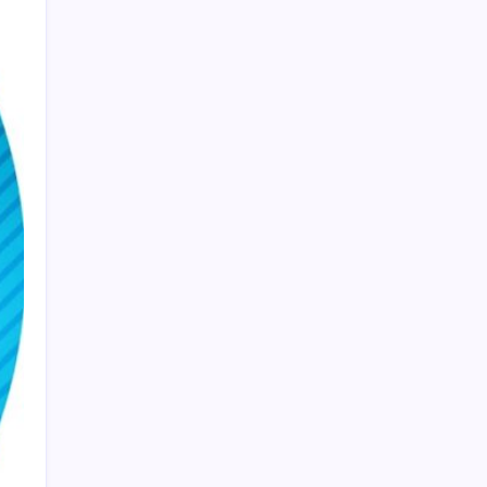
Copilot için radikal karar: Microsoft logoyu
değiştiriyor!
iPhone 18 Pro Max ve iPhone Ultra Elimizde
CHP Mut ve Silifke İlçe Başkanlıklarında
toplu istifa: YENİ Parti’ye katılma kararı
aldılar
Beklenen veri geldi: Altın uçuşa geçti
Meta’ya çocuk güvenliği davasında 567
milyon dolar ceza
500 tam puan almıştı… LGS birincisi
Umut’un tercihi belli oldu
Özgür Özel’den Le Monde’a çarpıcı yazı:
‘Bu sürecin kırılma noktası…’
Çıkarılabilir Bataryalı Telefonlar Geri
Dönüyor
Çin’in altın alımında üç yılın rekoru