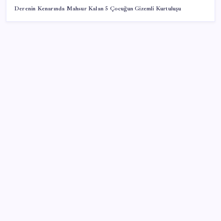
Derenin Kenarında Mahsur Kalan 5 Çocuğun Gizemli Kurtuluşu
SON YAZILAR
OpenAI, yapay zeka modellerinin sınırların dışına
çıktığını açıkladı
İl içi mazeret atamaları açıklandı
Xbox 360 Oyunları PC ve Yeni Nesil Cihazlara
Geliyor
Memur ve emeklinin ocak zammı hesabı başladı: İşte
masadaki iki farklı oran