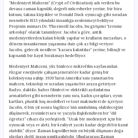
“Medeniyet Mahzeni” (Crypt of Civilization) adı verilen bu
devasa zaman kapsülü, değerli mücevherler yerine, bir bira
kutusu, takma kirpikler ve Donald Duck oyuncağı gibi sıradan
nesnelerle 8113 yılındaki insanlığa seslenmeyi bekliyor.
Projenin mimarı Dr. Thornwell Jacobs, bu girişimi “tersine
arkeoloji” olarak tanımlıyor. Jacobs’a göre, antik
medeniyetlerden kalan büyük yapılar ve kralların mezarları, o
dönem insanlarının yaşamına dair çok az bilgi veriyor.
Jacobs, gelecek nesillere “kazara kalıntılar” yerine, bilinçli ve
kapsamlı bir kayıt bırakmayı hedefliyor.
Medeniyet Mahzeni, yüz binlerce mikrofilm sayfasından
rüzgar enerjisiyle çalışan jeneratöre kadar geniş bir
koleksiyona sahip. 1930’ların Amerika’sını yansıtan bu
mahzen, teknoloji ve sıradan yaşamı bir araya getiriyor:
Radyo, daktilo, haber filmleri ve elektrikli aydınlatma
armatürleri gibi nesnelerin yanı sıra, kadın çorapları, oyun
kartları, plastik kuş modelleri ve tost makineleri de içeriyor.
Jacobs, 6 bin yıl sonra İngilizce’nin unutulmuş olabileceğini
düşünerek, resimleri ses ve yazıyla ilişkilendiren bir “dil
öğretici” cihazı da yerleştirdi. “Uzak bir medeniyet için bir
oyuncak veya ev aleti, bir kraliyet yazıtı kadar değerli bir kanıt
olabilir,” diyor. Zaman kapsüllerinin en büyük düşmanı doğa
olayları değil, insan unutkanlığıdır. Uluslararası Zaman