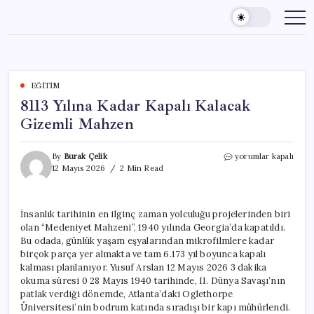
Skip
to
content
EĞITIM
8113 Yılına Kadar Kapalı Kalacak
Gizemli Mahzen
8113
By
Burak Çelik
yorumlar kapalı
Yılına
12 Mayıs 2026
2 Min Read
Kadar
Kapalı
Kalacak
İnsanlık tarihinin en ilginç zaman yolculuğu projelerinden biri
Gizemli
olan “Medeniyet Mahzeni”, 1940 yılında Georgia’da kapatıldı.
Mahzen
için
Bu odada, günlük yaşam eşyalarından mikrofilmlere kadar
birçok parça yer almakta ve tam 6.173 yıl boyunca kapalı
kalması planlanıyor. Yusuf Arslan 12 Mayıs 2026 3 dakika
okuma süresi 0 28 Mayıs 1940 tarihinde, II. Dünya Savaşı’nın
patlak verdiği dönemde, Atlanta’daki Oglethorpe
Üniversitesi’nin bodrum katında sıradışı bir kapı mühürlendi.