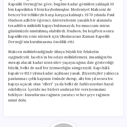
Kapsülü Derneği’ne göre, bugüne kadar gömülen yaklaşık 10
bin kapsülden 9 bini kaybolmuştur. Medeniyet Mahzeni de
benzer bir tehlikeyle karşı karşıya kalmıştı. 1970 yılında Paul
Hudson adlı bir öğrenci, üniversitenin yasaklı bir alanında
tesadüfen mühürlü kapıyı bulmasaydı, bu muazzam miras
günümüzde unutulmuş olabilirdi. Hudson, bu keşiften sonra
kapsüllerin izini sürmek için Uluslararası Zaman Kapsülü
Derneği’nin kurulmasına öncülük etti.
Mahzen mühürlendiğinde dünya büyük bir felaketin
eşiğindeydi; Jacobs’ın bu odayı mühürlemesi, insanlığın bu
mesajı alacak kadar uzun süre yaşayacağına dair gösterdiği
büyük, belki de naif bir iyimserliğin simgesiydi. Kapı hâlâ
kapalı ve 8113 yılına kadar açılması yasak. Ziyaretçiler yalnızca
paslanmaz çelik kapının önünde durup, altı bin yıl sonra bu
kapıyı açacak olan “elleri” ya da belki de farklı uzuvları hayal
edebiliyor. İçeride ise bizleri andıran bir versiyonumuz
bekliyor: Kusurlarına rağmen yaratıcı ve her şeye rağmen
umut dolu.