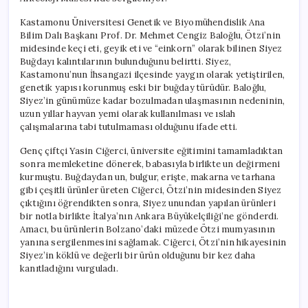
için
Kastamonu Üniversitesi Genetik ve Biyomühendislik Ana
Bilim Dalı Başkanı Prof. Dr. Mehmet Cengiz Baloğlu, Ötzi’nin
midesinde keçi eti, geyik eti ve “einkorn” olarak bilinen Siyez
Buğdayı kalıntılarının bulunduğunu belirtti. Siyez,
Kastamonu’nun İhsangazi ilçesinde yaygın olarak yetiştirilen,
genetik yapısı korunmuş eski bir buğday türüdür. Baloğlu,
Siyez’in günümüze kadar bozulmadan ulaşmasının nedeninin,
uzun yıllar hayvan yemi olarak kullanılması ve ıslah
çalışmalarına tabi tutulmaması olduğunu ifade etti.
Genç çiftçi Yasin Ciğerci, üniversite eğitimini tamamladıktan
sonra memleketine dönerek, babasıyla birlikte un değirmeni
kurmuştu. Buğdaydan un, bulgur, erişte, makarna ve tarhana
gibi çeşitli ürünler üreten Ciğerci, Ötzi’nin midesinden Siyez
çıktığını öğrendikten sonra, Siyez unundan yapılan ürünleri
bir notla birlikte İtalya’nın Ankara Büyükelçiliği’ne gönderdi.
Amacı, bu ürünlerin Bolzano’daki müzede Ötzi mumyasının
yanına sergilenmesini sağlamak. Ciğerci, Ötzi’nin hikayesinin
Siyez’in köklü ve değerli bir ürün olduğunu bir kez daha
kanıtladığını vurguladı.