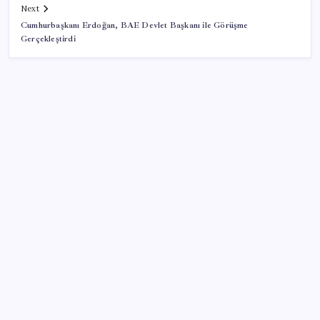
Next
Cumhurbaşkanı Erdoğan, BAE Devlet Başkanı ile Görüşme
Gerçekleştirdi
SON YAZILAR
Porsche yöneticisinden Volkswagen’e maliyetleri
hızla düşürme çağrısı
Copilot için radikal karar: Microsoft logoyu
değiştiriyor!
iPhone 18 Pro Max ve iPhone Ultra Elimizde