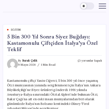
Skip
to
content
EĞITIM
5 Bin 300 Yıl Sonra Siyez Buğdayı:
Kastamonulu Çiftçiden İtalya’ya Özel
Teklif
5
By
Burak Çelik
yorumlar kapalı
Bin
9 Mayıs 2026
1 Min Read
300
Yıl
Sonra
Kastamonulu çiftçi Yasin Ciğerci, 5 bin 300 yıl önce yaşamış
Siyez
Ötzi mumyasının yanında sergilenmesi için İtalya’nın Ankara
Buğdayı:
Kastamonulu
Büyükelçiliği’ne Siyez ürünleri gönderdi. 1991 yılında
Çiftçiden
Avusturya-İtalya sınırındaki Ötztal Alpleri’nde bulunan Ötzi,
İtalya’ya
Bakır Çağı’na ait en eski insan mumyalarından biri olarak
Özel
günümüzde İtalya’nın Bolzano kentindeki Güney Tirol
Teklif
Arkeoloji Müzesi’nde sergileniyor.