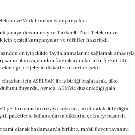
Yılı
İçin
5G
Teklifleri:
Turkcell,
ygınlaşmaya devam ediyor. Turkcell, Türk Telekom ve
Türk
 için çeşitli kampanyalar ve teklifler hazırladı.
Telekom
ve
jisinden en iyi şekilde faydalanmalarını sağlamak amacıyla
Vodafone’un
Kampanyaları
kapsama alanı açısından önemli adımlar attı. Şirket, 5G
için
eklediği projelerle dikkatleri üzerine çekti.
cihazları için ASELSAN ile iş birliği başlatarak, ülke
lduğunu duyurdu. Ayrıca, AKM’de düzenlediği gala
5G performansını ortaya koyarak, bu alandaki liderliğini
şitli paketlerle kullanıcıların dikkatini çekmeyi başardı.
 resmi olarak başlamasıyla birlikte, mobil ücret tavanını