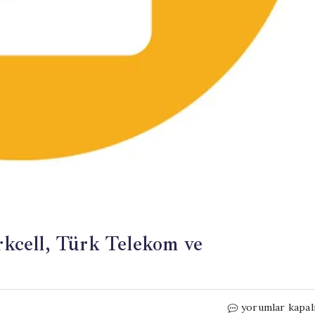
urkcell, Türk Telekom ve
2026
yorumlar kapal