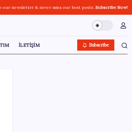
o our newsletter & never miss our best posts.
Subscribe Now!
TIM
İLETİŞİM
Subscribe
SON YAZILAR
Çin’in altın alımında üç yılın rekoru