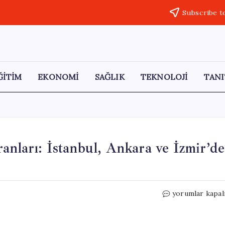
Subscribe t
ĞİTİM
EKONOMİ
SAĞLIK
TEKNOLOJİ
TANI
anları: İstanbul, Ankara ve İzmir’de
16
yorumlar kapal
Mayıs
2026
Baraj