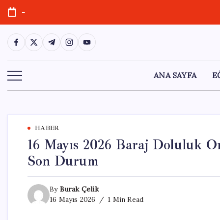
Skip
-
to
content
https://www.facebook.com/
https://twitter.com/
https://t.me/
https://www.instagram.com/
https://youtube.com/
ANA SAYFA
E
HABER
16 Mayıs 2026 Baraj Doluluk Or
Son Durum
By
Burak Çelik
16 Mayıs 2026
1 Min Read