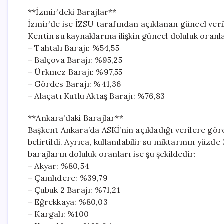
**İzmir’deki Barajlar**
İzmir’de ise İZSU tarafından açıklanan güncel veri
Kentin su kaynaklarına ilişkin güncel doluluk oranla
– Tahtalı Barajı: %54,55
– Balçova Barajı: %95,25
– Ürkmez Barajı: %97,55
– Gördes Barajı: %41,36
– Alaçatı Kutlu Aktaş Barajı: %76,83
**Ankara’daki Barajlar**
Başkent Ankara’da ASKİ’nin açıkladığı verilere gör
belirtildi. Ayrıca, kullanılabilir su miktarının yüzd
barajların doluluk oranları ise şu şekildedir:
– Akyar: %80,54
– Çamlıdere: %39,79
– Çubuk 2 Barajı: %71,21
– Eğrekkaya: %80,03
– Kargalı: %100