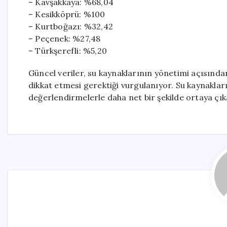
– Kavşakkaya: %68,04
– Kesikköprü: %100
– Kurtboğazı: %32,42
– Peçenek: %27,48
– Türkşerefli: %5,20
Güncel veriler, su kaynaklarının yönetimi açısınd
dikkat etmesi gerektiği vurgulanıyor. Su kaynakl
değerlendirmelerle daha net bir şekilde ortaya çık