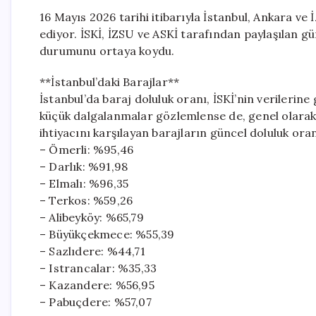
16 Mayıs 2026 tarihi itibarıyla İstanbul, Ankara v
ediyor. İSKİ, İZSU ve ASKİ tarafından paylaşılan gü
durumunu ortaya koydu.
**İstanbul’daki Barajlar**
İstanbul’da baraj doluluk oranı, İSKİ’nin verilerin
küçük dalgalanmalar gözlemlense de, genel olarak sevi
ihtiyacını karşılayan barajların güncel doluluk oran
– Ömerli: %95,46
– Darlık: %91,98
– Elmalı: %96,35
– Terkos: %59,26
– Alibeyköy: %65,79
– Büyükçekmece: %55,39
– Sazlıdere: %44,71
– Istrancalar: %35,33
– Kazandere: %56,95
– Pabuçdere: %57,07