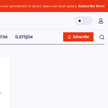
o our newsletter & never miss our best posts.
Subscribe Now!
TIM
İLETİŞİM
Subscribe
SON YAZILAR
ı
OpenAI, yapay zeka modellerinin sınırların
dışına çıktığını açıkladı