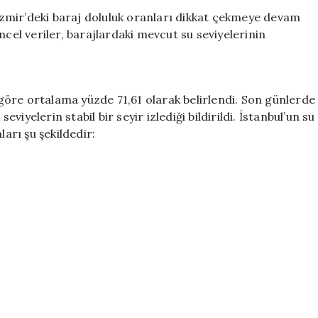
Doluluk
e İzmir’deki baraj doluluk oranları dikkat çekmeye devam
Oranları:
ncel veriler, barajlardaki mevcut su seviyelerinin
İstanbul,
Ankara
ve
İzmir’de
e göre ortalama yüzde 71,61 olarak belirlendi. Son günlerde
Son
yelerin stabil bir seyir izlediği bildirildi. İstanbul’un su
Durum
ları şu şekildedir:
için